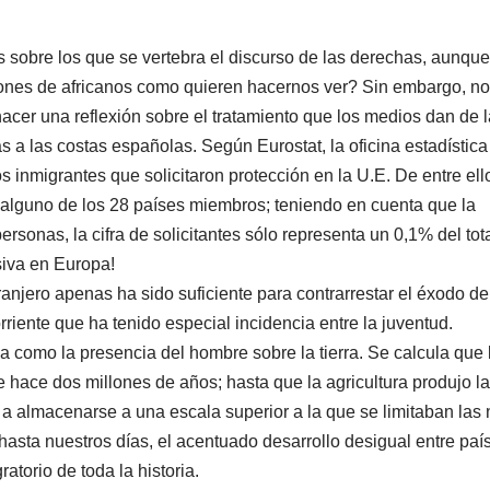
es sobre los que se vertebra el discurso de las derechas, aunq
nes de africanos como quieren hacernos ver? Sin embargo, no v
hacer una reflexión sobre el tratamiento que los medios dan de l
s a las costas españolas. Según Eurostat, la oficina estadística
 inmigrantes que solicitaron protección en la U.E. De entre ell
 alguno de los 28 países miembros; teniendo en cuenta que la
rsonas, la cifra de solicitantes sólo representa un 0,1% del tot
siva en Europa!
anjero apenas ha sido suficiente para contrarrestar el éxodo de
riente que ha tenido especial incidencia entre la juventud.
 como la presencia del hombre sobre la tierra. Se calcula que 
ace dos millones de años; hasta que la agricultura produjo la p
a almacenarse a una escala superior a la que se limitaban las
hasta nuestros días, el acentuado desarrollo desigual entre pa
torio de toda la historia.