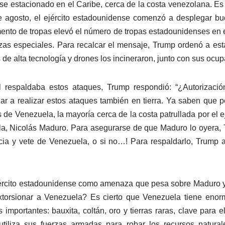
estacionado en el Caribe, cerca de la costa venezolana. Es 
de agosto, el ejército estadounidense comenzó a desplegar b
ento de tropas elevó el número de tropas estadounidenses en el
zas especiales. Para recalcar el mensaje, Trump ordenó a esta f
e alta tecnología y drones los incineraron, junto con sus ocup
 respaldaba estos ataques, Trump respondió: “¿Autorizació
r a realizar estos ataques también en tierra. Ya saben que p
es de Venezuela, la mayoría cerca de la costa patrullada por el
a, Nicolás Maduro. Para asegurarse de que Maduro lo oyera, Tr
cia y vete de Venezuela, o si no…! Para respaldarlo, Trump 
 ejército estadounidense como amenaza que pesa sobre Maduro 
xtorsionar a Venezuela? Es cierto que Venezuela tiene enorm
portantes: bauxita, coltán, oro y tierras raras, clave para e
tiliza sus fuerzas armadas para robar los recursos natural