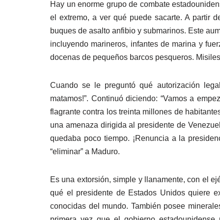
Hay un enorme grupo de combate estadounidense 
el extremo, a ver qué puede sacarte. A partir 
buques de asalto anfibio y submarinos. Este aum
incluyendo marineros, infantes de marina y fuer
docenas de pequeños barcos pesqueros. Misiles d
Cuando se le preguntó qué autorización legal
matamos!”. Continuó diciendo: “Vamos a empeza
flagrante contra los treinta millones de habitant
una amenaza dirigida al presidente de Venezuel
quedaba poco tiempo. ¡Renuncia a la presiden
“eliminar” a Maduro.
Es una extorsión, simple y llanamente, con el
qué el presidente de Estados Unidos quiere e
conocidas del mundo. También posee minerales im
primera vez que el gobierno estadounidense u