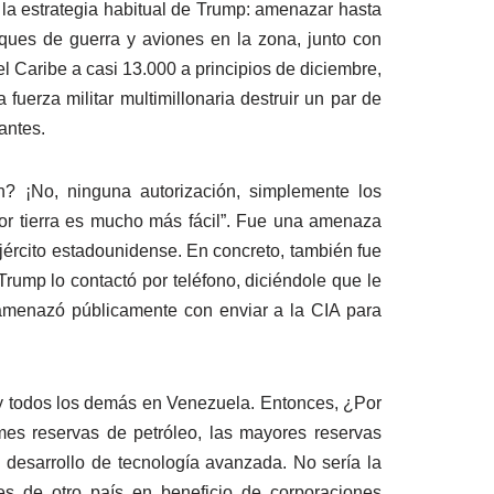
la estrategia habitual de Trump: amenazar hasta
uques de guerra y aviones en la zona, junto con
 Caribe a casi 13.000 a principios de diciembre,
uerza militar multimillonaria destruir un par de
antes.
n? ¡No, ninguna autorización, simplemente los
or tierra es mucho más fácil”. Fue una amenaza
 ejército estadounidense. En concreto, también fue
ump lo contactó por teléfono, diciéndole que le
amenazó públicamente con enviar a la CIA para
y todos los demás en Venezuela. Entonces, ¿Por
es reservas de petróleo, las mayores reservas
l desarrollo de tecnología avanzada. No sería la
es de otro país en beneficio de corporaciones