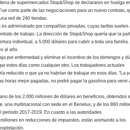
cadena de supermercados Stop&Shop se declararon en huelga en
. Fue como parte de las negociaciones para un nuevo contrato, 
una red de 240 tiendas.
s es administrado por compañías privadas, cuyas tarifas suele
ntrato de trabajo. La dirección de Stop&Shop quería que la pa
tura individual, a 5.000 dólares para cubrir a toda una familia.
s al año.
baja por enfermedad y eliminar el incentivo de los domingos y dí
gar estos días como cualquier otro. Los trabajadores actuales
a reducido o que ya no habrían de trabajar en esos días. “La 
tas horas mejor pagadas, no podré pagar la gasolina para venir 
mano de los 2.000 millones de dólares en beneficios, obtenidos e
, una multinacional con sede en el Benelux, y de los 880 mill
el período 2017-2019. En cuanto a las autoridades
millones en reducciones de impuestos, están animando a los
explotación.