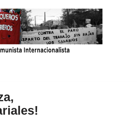
za,
riales!