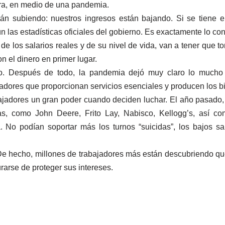
dora, en medio de una pandemia.
án subiendo: nuestros ingresos están bajando. Si se tiene en
las estadísticas oficiales del gobierno. Es exactamente lo cont
de los salarios reales y de su nivel de vida, van a tener que t
n el dinero en primer lugar.
rlo. Después de todo, la pandemia dejó muy claro lo mucho
abajadores que proporcionan servicios esenciales y producen los
bajadores un gran poder cuando deciden luchar. El año pasado,
s, como John Deere, Frito Lay, Nabisco, Kellogg’s, así co
. No podían soportar más los turnos “suicidas”, los bajos sal
 De hecho, millones de trabajadores más están descubriendo q
arse de proteger sus intereses.