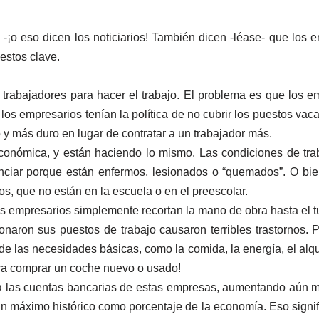
 -¡o eso dicen los noticiarios! También dicen -léase- que los 
uestos clave.
bajadores para hacer el trabajo. El problema es que los emp
 los empresarios tenían la política de no cubrir los puestos va
po y más duro en lugar de contratar a un trabajador más.
onómica, y están haciendo lo mismo. Las condiciones de trab
nciar porque están enfermos, lesionados o “quemados”. O bie
os, que no están en la escuela o en el preescolar.
 empresarios simplemente recortan la mano de obra hasta el t
naron sus puestos de trabajo causaron terribles trastornos. 
s de las necesidades básicas, como la comida, la energía, el alq
urra comprar un coche nuevo o usado!
 las cuentas bancarias de estas empresas, aumentando aún má
n máximo histórico como porcentaje de la economía. Eso signi