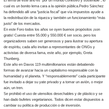
El tema de este año es “por un mundo cohesivo y sostenible”, lo
cual es un bonito lema cara a la opinión pública.Pedro Sánchez
ha defendido allí una “justicia fiscal” que vía impuestos ayude a
la redistribución de la riqueza y también un funcionamiento “más
justo” de los mercados.
En este Foro todos los años se oyen buenos propósitos ¡son
gratis! Cuesta entre 55.000 y 550.000 € ser socio, pero los
organizadores saben ser generosos y para ilustrar su apertura
de espíritu, cada año invitan a representantes de ONGs y
activistas de diversa fama, este año, por ejemplo, Greta
Thunberg.
Este año en Davos 119 multimillonarios están debatiendo
formas de avanzar hacia un capitalismo responsable con la
humanidad y el planeta. Y “responsablemente” cada participante
fue invitado a dejar su yate privado y a tomar un avión, o mejor
aún, un tren.
Se prohibió el uso de utensilios desechables y de plástico y se
han dado bufetes vegetarianos. Todos dicen estar dispuestos a
cambiar su política de producción o de inversión.