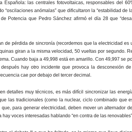
a Española: las centrales fotovoltaicas, responsables del 6
 “oscilaciones anómalas” que dificultaron la “estabilidad de la
 de Potencia que Pedro Sánchez afirmó el día 28 que “desap
 de pérdida de sincronía (recordemos que la electricidad es u
uinas giran a la misma velocidad, 50 vueltas por segundo. Re
lema. Cuando baja a 49,998 está en amarillo. Con 49,997 se p
s después hay otro incidente que provoca la desconexión de 
ecuencia cae por debajo del tercer decimal.
 en detalles muy técnicos, es más difícil sincronizar las ener
que las tradicionales (como la nuclear, ciclo combinado que es
 que, para generar electricidad, deben mover un alternador de
 hay voces interesadas hablando “en contra de las renovables”, 