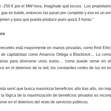
 -250 € por el MW hora. Imagínate qué locura. Los propietario
as en balde, entonces las paran por completo y eso es un err
imen y para que pueda producir pues quizá 3 horas.”
ico
e recortes está mayormente en manos privadas, como Red Eléc
de capitalistas como Amancio Ortega o Blackrock… La consec
erarias para ahorrarse unos euros… como puede verse en e
ce en el deterioro de la red; los constantes cortes de luz en l
sta senil que busca maximizar beneficios año tras año, sin impo
a lógica de la maximización de beneficios privados es incompa
se en el deterioro del resto de servicios públicos.