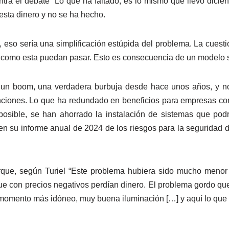
centra el debate “Lo que ha faltado, es lo mismo que llevo dic
uesta dinero y no se ha hecho.
 eso sería una simplificación estúpida del problema. La cuesti
as como esta puedan pasar. Esto es consecuencia de un modelo
n un boom, una verdadera burbuja desde hace unos años, y 
nciones. Lo que ha redundado en beneficios para empresas com
ible, se han ahorrado la instalación de sistemas que podría
 en su informe anual de 2024 de los riesgos para la seguridad 
rque, según Turiel “Este problema hubiera sido mucho menor 
e con precios negativos perdían dinero. El problema gordo q
 momento más idóneo, muy buena iluminación […] y aquí lo que 