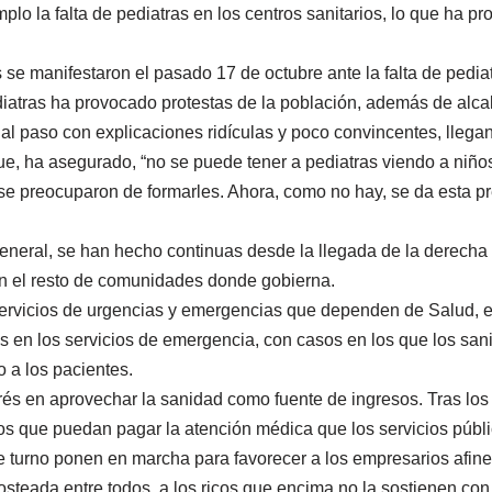
lo la falta de pediatras en los centros sanitarios, lo que ha pr
s se manifestaron el pasado 17 de octubre ante la falta de pedi
diatras ha provocado protestas de la población, además de alcal
al paso con explicaciones ridículas y poco convincentes, llega
ue, ha asegurado, “no se puede tener a pediatras viendo a niñ
 se preocuparon de formarles. Ahora, como no hay, se da esta pr
general, se han hecho continuas desde la llegada de la derecha
 en el resto de comunidades donde gobierna.
 servicios de urgencias y emergencias que dependen de Salud, e
s en los servicios de emergencia, con casos en los que los sanit
 a los pacientes.
erés en aprovechar la sanidad como fuente de ingresos. Tras lo
mos que puedan pagar la atención médica que los servicios públ
de turno ponen en marcha para favorecer a los empresarios afine
osteada entre todos, a los ricos que encima no la sostienen con a