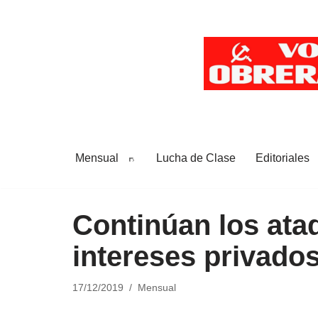
Saltar
al
contenido
Mensual
Lucha de Clase
Editoriales
Continúan los ataq
intereses privado
17/12/2019
Mensual