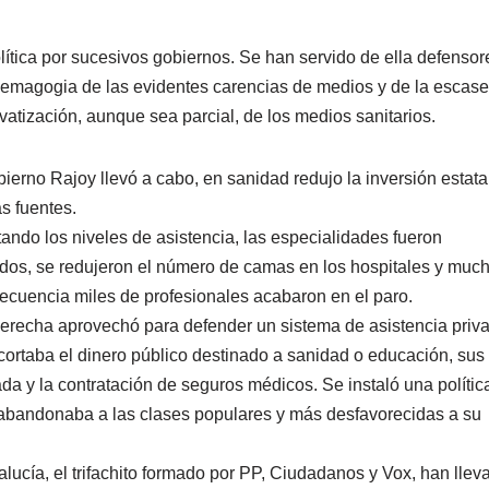
ítica por sucesivos gobiernos. Se han servido de ella defensore
demagogia de las evidentes carencias de medios y de la escasez
vatización, aunque sea parcial, de los medios sanitarios.
ierno Rajoy llevó a cabo, en sanidad redujo la inversión estata
s fuentes.
tando los niveles de asistencia, las especialidades fueron
didos, se redujeron el número de camas en los hospitales y muc
ecuencia miles de profesionales acabaron en el paro.
 derecha aprovechó para defender un sistema de asistencia priv
ecortaba el dinero público destinado a sanidad o educación, sus
ada y la contratación de seguros médicos. Se instaló una polític
e abandonaba a las clases populares y más desfavorecidas a su
alucía, el trifachito formado por PP, Ciudadanos y Vox, han ll