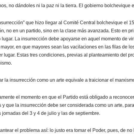
 no dándoles ni la paz ni la tierra. El gobierno bolchevique e
nsurrección” que hizo llegar al Comité Central bolchevique el 15
n, no en un partido, sino en la clase más avanzada. Esto en pri
 lugar. La insurrección debe apoyarse en aquel momento de viraj
 mayor, en que mayores sean las vacilaciones en las filas de los
er lugar. Estas tres condiciones, previas al planteamiento del p
uismo.
r la insurrección como un arte equivale a traicionar el marxismo 
mente el momento en que el Partido está obligado a reconocer 
s y que la insurrección debe ser considerada como un arte, par
 jornadas del 3 y 4 de julio y las de septiembre.
, plantear el problema así: lo justo era tomar el Poder, pues, de