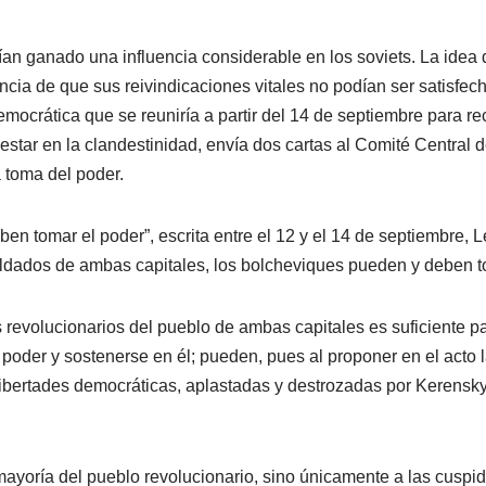
an ganado una influencia considerable en los soviets. La idea
ia de que sus reivindicaciones vitales no podían ser satisfech
crática que se reuniría a partir del 14 de septiembre para reco
estar en la clandestinidad, envía dos cartas al Comité Central d
a toma del poder.
ben tomar el poder”, escrita entre el 12 y el 14 de septiembre,
oldados de ambas capitales, los bolcheviques pueden y deben t
revolucionarios del pueblo de ambas capitales es suficiente para
 poder y sostenerse en él; pueden, pues al proponer en el acto l
 libertades democráticas, aplastadas y destrozadas por Kerensk
ayoría del pueblo revolucionario, sino únicamente a las cusp