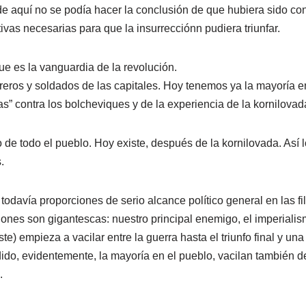
 de aquí no se podía hacer la conclusión de que hubiera sido c
ivas necesarias para que la insurrecciónn pudiera triunfar.
ue es la vanguardia de la revolución.
ros y soldados de las capitales. Hoy tenemos ya la mayoría en 
ias” contra los bolcheviques y de la experiencia de la kornilovad
 de todo el pueblo. Hoy existe, después de la kornilovada. Así l
.
todavía proporciones de serio alcance político general en las fi
ones son gigantescas: nuestro principal enemigo, el imperialis
te) empieza a vacilar entre la guerra hasta el triunfo final y un
o, evidentemente, la mayoría en el pueblo, vacilan también d
.