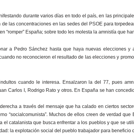
festando durante varios días en todo el país, en las principal
n de las concentraciones en las sedes del PSOE para torpedear 
eren “romper” España; sobre todo les molesta la amnistía que ha
onar a Pedro Sánchez hasta que haya nuevas elecciones y así
uando no reconocieron el resultado de las elecciones y promovi
dultos cuando le interesa. Ensalzaron la del 77, pues amnis
an Carlos I, Rodrigo Rato y otros. En España se han concedi
 derecha a través del mensaje que ha calado en ciertos sectore
ierno “socialcomunista”. Muchos de ellos creen de verdad que
 el catalanista que busca enfrentar a los pueblos y que se util
alidad: la explotación social del pueblo trabajador para benefic