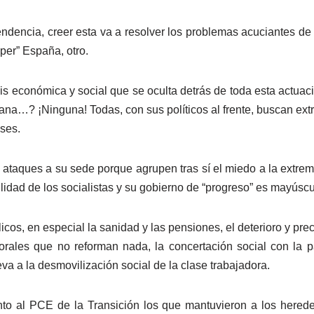
endencia, creer esta va a resolver los problemas acuciantes d
per” España, otro.
sis económica y social que se oculta detrás de toda esta actuaci
na…? ¡Ninguna! Todas, con sus políticos al frente, buscan extr
eses.
s ataques a su sede porque agrupen tras sí el miedo a la extre
ilidad de los socialistas y su gobierno de “progreso” es mayúscu
icos, en especial la sanidad y las pensiones, el deterioro y pre
aborales que no reforman nada, la concertación social con la pa
a a la desmovilización social de la clase trabajadora.
unto al PCE de la Transición los que mantuvieron a los here