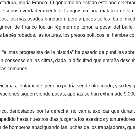
tadura, moría Franco. El gobierno ha estado este año celebran
que supuso verdaderamente el franquismo: una matanza de la c
dos, los más osados brindaron, pero a pocos se les iba el mie
égimen de Franco fue un régimen de terror, a pesar del baile
s bebés robados, las torturas, los presos políticos, el hambre
l más progresista de la historia” ha pasado de puntillas sobre
consenso en las cifras, dada la dificultad que entraña descub
osas comunes.
timas, lentamente, pero no podría ser de otro modo, y su ley que
xcavaciones siguen siendo pocas, apenas se han exhumado 9.000 
o, denostados por la derecha, no van a explicar que durante
mpedido hasta nuestros días juzgar a los asesinos y torturador
on de bomberos apaciguando las luchas de los trabajadores, qu