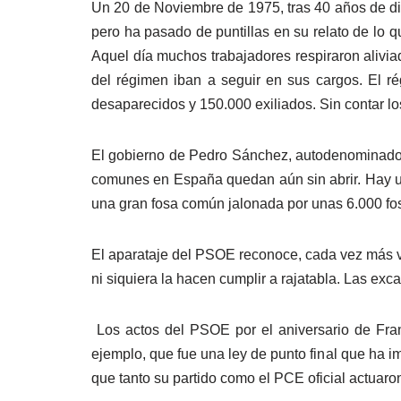
Un 20 de Noviembre de 1975, tras 40 años de dic
pero ha pasado de puntillas en su relato de lo 
Aquel día muchos trabajadores respiraron alivia
del régimen iban a seguir en sus cargos. El r
desaparecidos y 150.000 exiliados. Sin contar lo
El gobierno de Pedro Sánchez, autodenominado “e
comunes en España quedan aún sin abrir. Hay un 
una gran fosa común jalonada por unas 6.000 f
El aparataje del PSOE reconoce, cada vez más víc
ni siquiera la hacen cumplir a rajatabla. Las e
Los actos del PSOE por el aniversario de Franc
ejemplo, que fue una ley de punto final que ha i
que tanto su partido como el PCE oficial actuar