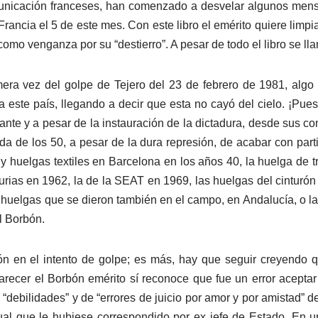
municación franceses, han comenzado a desvelar algunos mens
 Francia el 5 de este mes. Con este libro el emérito quiere limp
omo venganza por su “destierro”. A pesar de todo el libro se ll
mera vez del golpe de Tejero del 23 de febrero de 1981, alg
a este país, llegando a decir que esta no cayó del cielo. ¡Pues
rante y a pesar de la instauración de la dictadura, desde sus c
a de los 50, a pesar de la dura represión, de acabar con parti
 y huelgas textiles en Barcelona en los años 40, la huelga de 
rias en 1962, la de la SEAT en 1969, las huelgas del cinturón 
s huelgas que se dieron también en el campo, en Andalucía, o la
l Borbón.
n en el intento de golpe; es más, hay que seguir creyendo q
 parecer el Borbón emérito sí reconoce que fue un error acepta
ebilidades” y de “errores de juicio por amor y por amistad” de
nual que le hubiese correspondido por ex jefe de Estado. En u