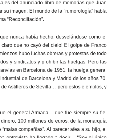
ajes del anunciado libro de memorias que Juan
iar su imagen. El mundo de la “rumorología” habla
ama “Reconciliación”.
o que nunca había hecho, desvelándose como el
 claro que no cayó del cielo! El golpe de Franco
omienzos hubo luchas obreras y protestas de todo
dos y sindicatos y prohibir las huelgas. Pero las
tranvías en Barcelona de 1951, la huelga general
industrial de Barcelona y Madrid de los años 70,
 de Astilleros de Sevilla… pero estos ejemplos, y
ue el general Armada – que fue siempre su fiel
r dinero, 100 millones de euros, de la monarquía
 “malas compañías”. Al parecer afea a su hijo, el
na entrevista ha llegado a decir… “Soy el único