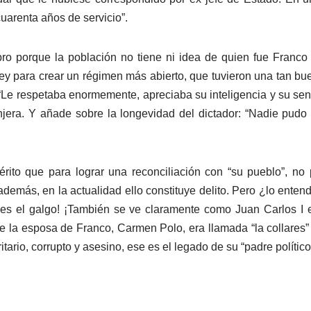
arenta años de servicio”.
bro porque la población no tiene ni idea de quien fue Franco 
y para crear un régimen más abierto, que tuvieron una tan buena
“Le respetaba enormemente, apreciaba su inteligencia y su sent
jera. Y añade sobre la longevidad del dictador: “Nadie pudo de
rito que para lograr una reconciliación con “su pueblo”, no 
además, en la actualidad ello constituye delito. Pero ¿lo ent
es el galgo! ¡También se ve claramente como Juan Carlos I es
 la esposa de Franco, Carmen Polo, era llamada “la collares” 
tario, corrupto y asesino, ese es el legado de su “padre político”. 