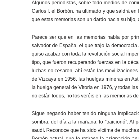
Algunos periodistas, sobre todo medios de co
Carlos I, el Borbón, ha ultimado y que saldrá en
que estas memorias son un dardo hacia su hijo, c
Parece ser que en las memorias habla por pri
salvador de España, el que trajo la democracia 
quiso acabar con toda la revolución social impe
tipo, que fueron recuperando fuerzas en la décad
luchas no cesaron, ahí están las movilizaciones
de Vizcaya en 1956, las huelgas mineras en Astu
la huelga general de Vitoria en 1976, y todas la
no están todos, no los veréis en las memorias de
Sigue negando haber tenido ninguna implicació
sombra, del día a la mañana, lo “traicionó”. Al
saudí. Reconoce que ha sido víctima de muchas “d
Borbón actual, que le retirase la asignación a