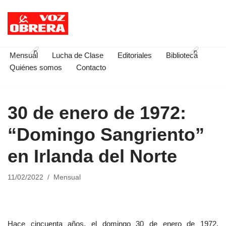
Saltar
al
contenido
Mensual
Lucha de Clase
Editoriales
Biblioteca
Quiénes somos
Contacto
30 de enero de 1972:
“Domingo Sangriento”
en Irlanda del Norte
11/02/2022
Mensual
Hace cincuenta años, el domingo 30 de enero de 1972,