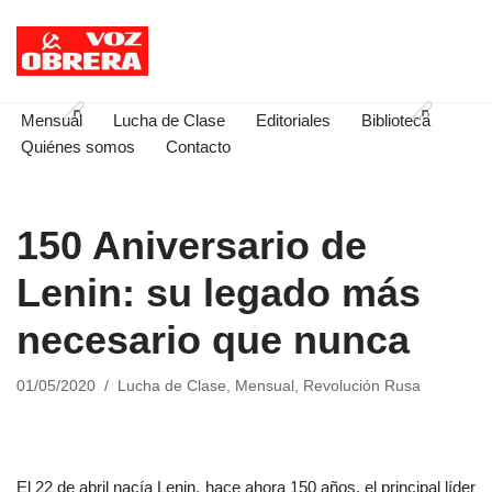
Saltar
al
contenido
Mensual
Lucha de Clase
Editoriales
Biblioteca
Quiénes somos
Contacto
150 Aniversario de
Lenin: su legado más
necesario que nunca
01/05/2020
Lucha de Clase
,
Mensual
,
Revolución Rusa
El 22 de abril nacía Lenin, hace ahora 150 años, el principal líder