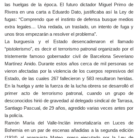
las huelgas de la época. El futuro dictador Miguel Primo de
Rivera en una carta a Eduardo Dato, justificaba así la Ley de
fugas: “Comprendo que el instinto de defensa busque medios
extra legales… Una redada, un traslado, un intento de fuga y
unos tiros empezarán a resolver el problema”.
La burguesía y el Estado desencadenaron el llamado
“pistolerismo”, es decir el terrorismo patronal organizado por el
tristemente famoso gobernador civil de Barcelona Severiano
Martínez Anido. Durante estos años cerca de mil personas se
vieron afectadas por la violencia de los cuerpos represivos del
Estado, de las cuales 267 fallecieron y 583 resultaron heridas.
En la huelga y ante la fuerza de la lucha obrera se desarrolló el
primer acto de terrorismo patronal, cuando un grupo de
desconocidos hirió de gravedad al delegado sindical de Tarrasa,
Santiago Pascual, de 29 años, agredido varias veces antes por
la policía.
Ramón María del Valle-Inclán inmortalizaría en Luces de
Bohemia en un par de escenas añadidas a la segunda edición
(1924) al anarquista Mateo, preso ejecutado por la Ley de